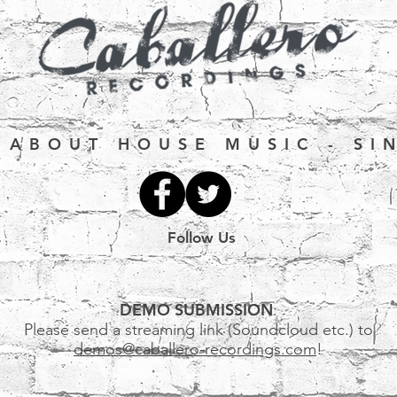
L ABOUT HOUSE MUSIC - SI
Follow Us
DEMO SUBMISSION
:
Please send a streaming link (Soundcloud etc.) to
demos@caballero-recordings.com
!